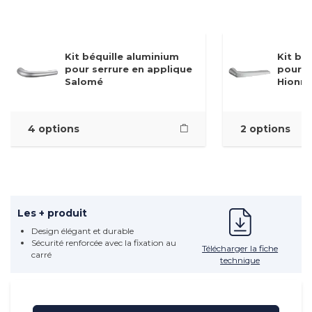
Kit béquille aluminium
Kit bé
pour serrure en applique
pour s
Salomé
Hionn
4 options
2 options
Les + produit
Design élégant et durable
Sécurité renforcée avec la fixation au
Télécharger la fiche
carré
technique