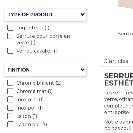
TYPE DE PRODUIT
Loqueteau
(1)
Serrur
Serrure pour porte en
verre
(1)
Verrou cavalier
(1)
3 articles
FINITION
SERRUR
ESTHÉ
Chromé brillant
(2)
Chromé mat
(1)
Les serrures
verre, offr
Inox mat
(1)
complète de
Inox poli
(1)
entreprise.
Laiton
(1)
Notre gamme
Laiton poli
(1)
portes couli