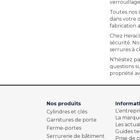
verrouillage
Toutes nos 
dans votre d
fabrication 
Chez Heracl
sécurité. N
serrures à c
N'hésitez pa
questions s
propriété av
Nos produits
Informat
L'entrepri
Cylindres et clés
La marqu
Garnitures de porte
Les actual
Ferme-portes
Guides t
Serrurerie de bâtiment
Prise de c