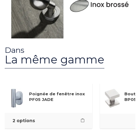
Dans
La même gamme
Poignée de fenêtre inox
Bouton
PF05 JADE
BP05 
2 options