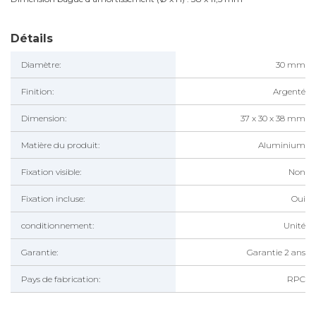
Détails
Diamètre:
30 mm
Finition:
Argenté
Dimension:
37 x 30 x 38 mm
Matière du produit:
Aluminium
Fixation visible:
Non
Fixation incluse:
Oui
conditionnement:
Unité
Garantie:
Garantie 2 ans
Pays de fabrication:
RPC