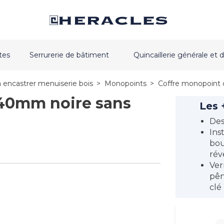
tes
Serrurerie de bâtiment
Quincaillerie générale e
à encastrer menuiserie bois
>
Monopoints
>
Coffre monopoint 
 40mm noire sans
Les 
Des
Ins
bou
rév
Ver
pên
clé