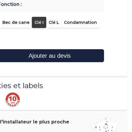
Fonction :
Bec de cane
Clé I
Clé L
Condamnation
Ajouter au devis
ies et labels
'installateur le plus proche