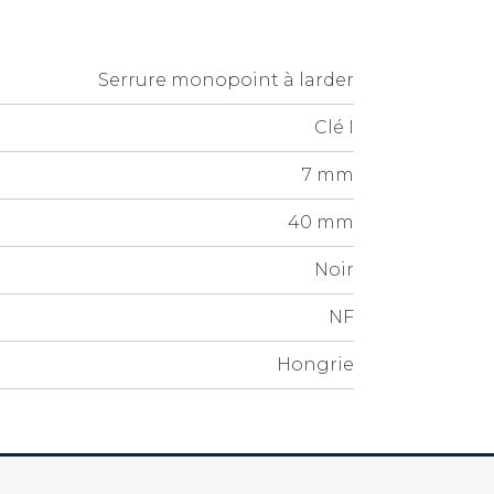
Serrure monopoint à larder
Clé I
7 mm
40 mm
Noir
NF
Hongrie