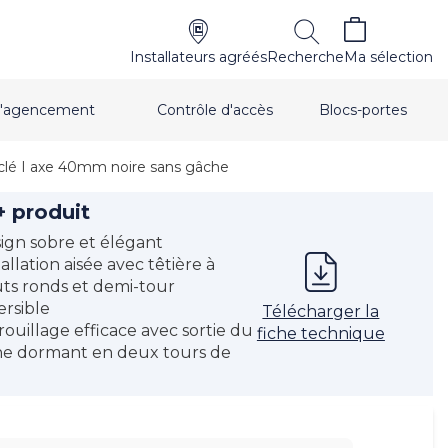
Installateurs agréés
Recherche
Ma sélection
t d'agencement
Contrôle d'accès
Blocs-portes
clé I axe 40mm noire sans gâche
+ produit
ign sobre et élégant
tallation aisée avec têtière à
ts ronds et demi-tour
ersible
Télécharger la
rouillage efficace avec sortie du
fiche technique
e dormant en deux tours de