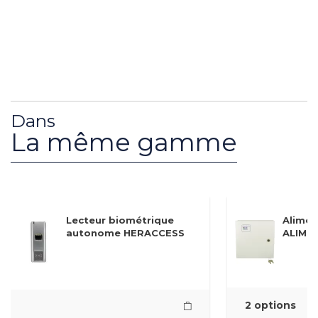
Dans
La même gamme
Lecteur biométrique
Alimen
autonome HERACCESS
ALIM1
2 options