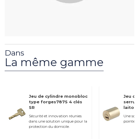
Dans
La même gamme
Jeu de cylindre monobloc
Jeu de
type forges787S 4 clés
serrure
SR
laiton 
Sécurité et innovation réunies
Une solu
dans une solution unique pour la
pointe.
protection du domicile.