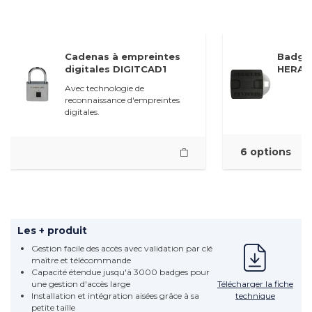
Cadenas à empreintes
Badges
digitales DIGITCAD1
HERAC
Avec technologie de
reconnaissance d'empreintes
digitales.
6 options
Les + produit
Gestion facile des accès avec validation par clé
maître et télécommande
Capacité étendue jusqu'à 3000 badges pour
Télécharger la fiche
une gestion d'accès large
technique
Installation et intégration aisées grâce à sa
petite taille