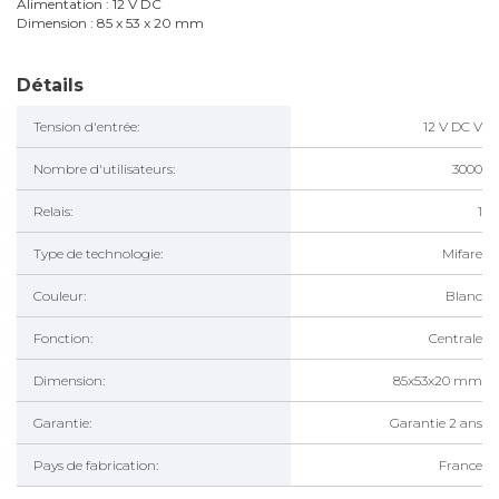
Alimentation : 12 V DC
Dimension : 85 x 53 x 20 mm
Détails
Tension d'entrée:
12 V DC V
Nombre d'utilisateurs:
3000
Relais:
1
Type de technologie:
Mifare
Couleur:
Blanc
Fonction:
Centrale
Dimension:
85x53x20 mm
Garantie:
Garantie 2 ans
Pays de fabrication:
France