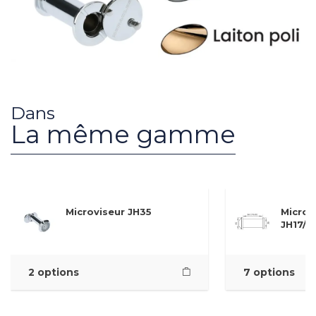
Dans
La même gamme
Microviseur JH35
Microv
JH17/J
2 options
7 options