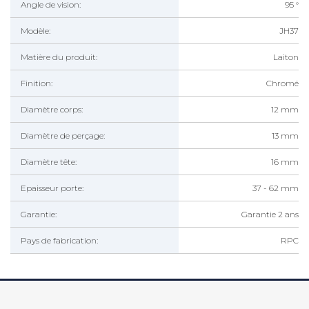
Angle de vision:
95 °
Modèle:
JH37
Matière du produit:
Laiton
Finition:
Chromé
Diamètre corps:
12 mm
Diamètre de perçage:
13 mm
Diamètre tête:
16 mm
Epaisseur porte:
37 - 62 mm
Garantie:
Garantie 2 ans
Pays de fabrication:
RPC