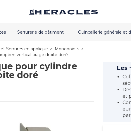
tes
Serrurerie de bâtiment
Quincaillerie générale e
et Serrures en applique
>
Monopoints
>
opéen vertical tirage droite doré
ue pour cylindre
Les 
oite doré
Cof
séc
Des
et 
Com
eur
per