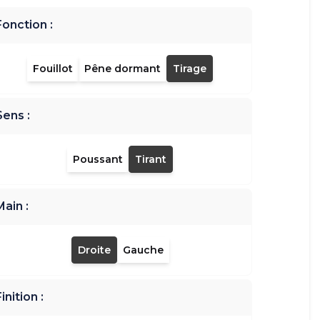
Fonction :
Fouillot
Pêne dormant
Tirage
Sens :
Poussant
Tirant
Main :
Droite
Gauche
inition :