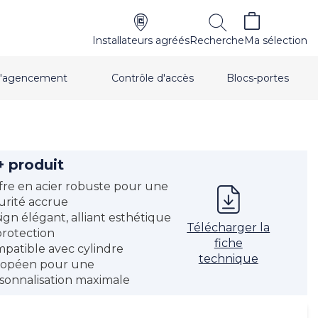
Installateurs agréés
Recherche
Ma sélection
t d'agencement
Contrôle d'accès
Blocs-portes
+ produit
fre en acier robuste pour une
urité accrue
ign élégant, alliant esthétique
Télécharger la
protection
fiche
patible avec cylindre
technique
opéen pour une
sonnalisation maximale