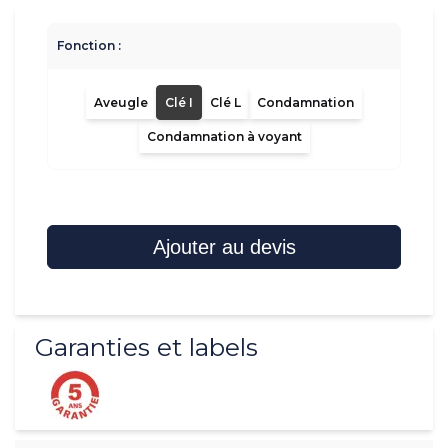
Fonction :
Aveugle
Clé I
Clé L
Condamnation
Condamnation à voyant
Ajouter au devis
Garanties et labels