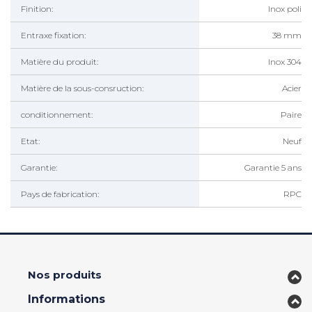
Finition:
Inox poli
Entraxe fixation:
38 mm
Matière du produit:
Inox 304
Matière de la sous-consruction:
Acier
conditionnement:
Paire
Etat:
Neuf
Garantie:
Garantie 5 ans
Pays de fabrication:
RPC
Nos produits
Informations