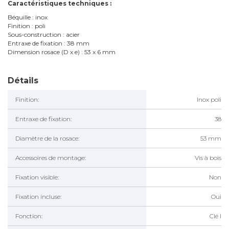
Caractéristiques techniques :
Béquille : inox
Finition : poli
Sous-construction : acier
Entraxe de fixation : 38 mm
Dimension rosace (D x e) : 53 x 6 mm
Détails
Finition:
Inox poli
Entraxe de fixation:
38
Diamètre de la rosace:
53 mm
Accessoires de montage:
Vis à bois
Fixation visible:
Non
Fixation incluse:
Oui
Fonction:
Clé I