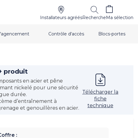
Installateurs agréés
Recherche
Ma sélection
t d'agencement
Contrôle d'accès
Blocs-portes
+ produit
posants en acier et pêne
mant nickelé pour une sécurité
Télécharger la
gue durée.
fiche
tème d’entraînement à
technique
renage et genouillères en acier.
Coffre :