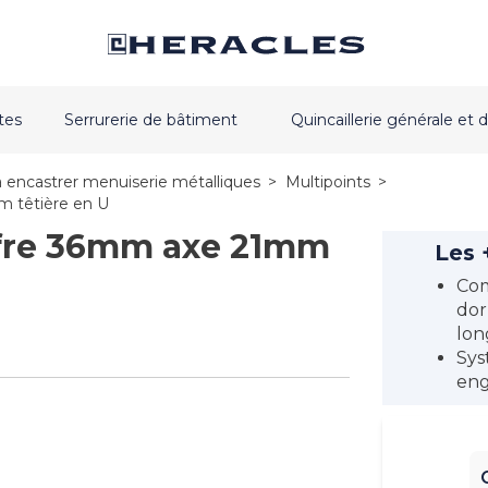
tes
Serrurerie de bâtiment
Quincaillerie générale e
à encastrer menuiserie métalliques
>
Multipoints
>
m têtière en U
offre 36mm axe 21mm
Les 
Com
dor
lon
Sys
eng