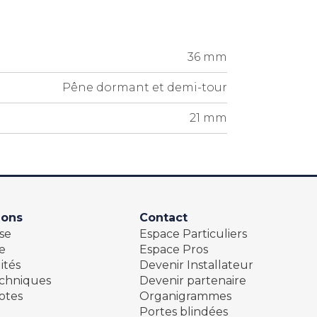
36 mm
Pêne dormant et demi-tour
21 mm
ions
Contact
se
Espace Particuliers
e
Espace Pros
ités
Devenir Installateur
echniques
Devenir partenaire
otes
Organigrammes
Portes blindées