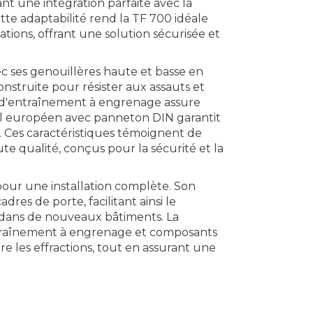
ant une intégration parfaite avec la
tte adaptabilité rend la TF 700 idéale
tions, offrant une solution sécurisée et
ec ses genouillères haute et basse en
onstruite pour résister aux assauts et
me d'entraînement à engrenage assure
il européen avec panneton DIN garantit
 Ces caractéristiques témoignent de
e qualité, conçus pour la sécurité et la
pour une installation complète. Son
es de porte, facilitant ainsi le
n dans de nouveaux bâtiments. La
entraînement à engrenage et composants
re les effractions, tout en assurant une