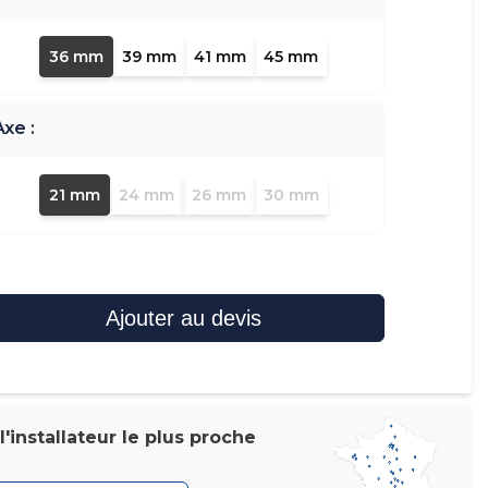
36 mm
39 mm
41 mm
45 mm
Axe :
21 mm
24 mm
26 mm
30 mm
Ajouter au devis
'installateur le plus proche