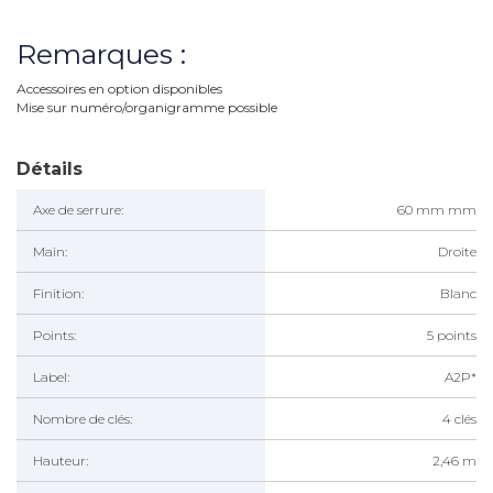
Remarques :
Accessoires en option disponibles
Mise sur numéro/organigramme possible
Détails
Axe de serrure:
60 mm mm
Main:
Droite
Finition:
Blanc
Points:
5 points
Label:
A2P*
Nombre de clés:
4 clés
Hauteur:
2,46 m