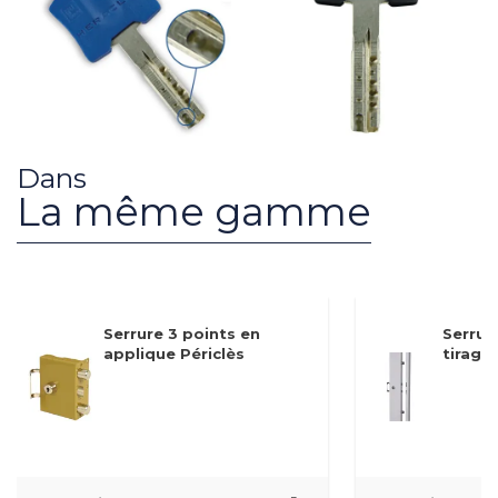
Dans
La même gamme
Serrure 3 points en
Serrur
applique Périclès
tirage