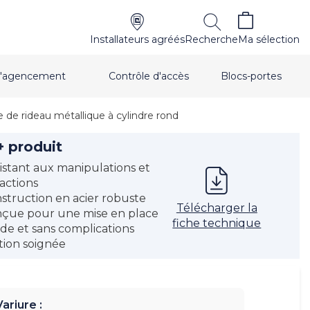
Installateurs agréés
Recherche
Ma sélection
t d'agencement
Contrôle d'accès
Blocs-portes
e de rideau métallique à cylindre rond
+ produit
istant aux manipulations et
ractions
struction en acier robuste
Télécharger la
çue pour une mise en place
fiche technique
ide et sans complications
ition soignée
Variure :