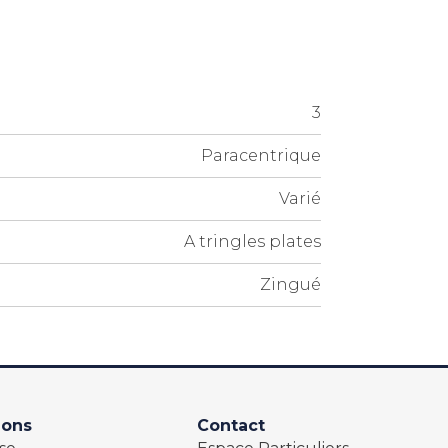
3
Paracentrique
Varié
A tringles plates
Zingué
ions
Contact