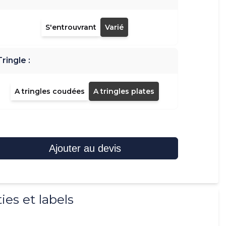
S'entrouvrant
Varié
Tringle :
A tringles coudées
A tringles plates
Ajouter au devis
ies et labels