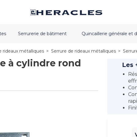
tes
Serrurerie de bâtiment
Quincaillerie générale e
e rideaux métalliques
>
Serrure de rideaux métalliques
>
Serrur
e à cylindre rond
Les 
Rés
eff
Con
Con
rap
Fin