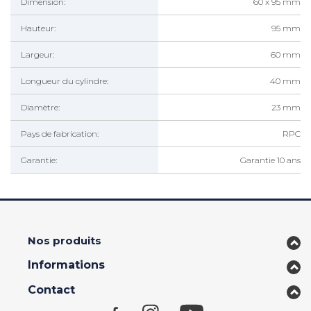
Dimension:
60 x 95 mm
Hauteur:
95 mm
Largeur:
60 mm
Longueur du cylindre:
40 mm
Diamètre:
23 mm
Pays de fabrication:
RPC
Garantie:
Garantie 10 ans
Nos produits
Informations
Contact