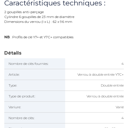
Caractéristiques techniques :
2 goupilles anti-perçage
Cylindre 6 goupilles de 23 mm de diamètre
Dimensions du verrou (l x L) : 62 x 96 mm
NB
: Profils de clé Y7+ et Y7C+ compatibles
Détails
Nombre de clés fournies:
4
Article:
Verrou à double entrée Y7C+
Type:
Double entrée
Type de produit:
Verrou à double entrée
Variure:
Varié
Nombre de clés:
4