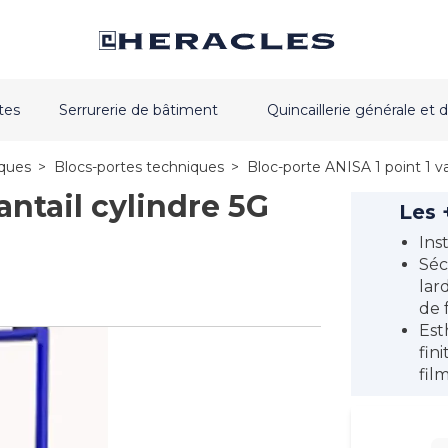
tes
Serrurerie de bâtiment
Quincaillerie générale e
iques
>
Blocs-portes techniques
>
Bloc-porte ANISA 1 point 1 va
antail cylindre 5G
Les 
Ins
Séc
lar
de 
Est
fin
film