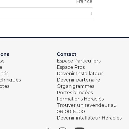
France
1
ions
Contact
se
Espace Particuliers
e
Espace Pros
ités
Devenir Installateur
echniques
Devenir partenaire
otes
Organigrammes
Portes blindées
Formations Héraclès
Trouver un revendeur au
0810016000
Devenir intallateur Heracles