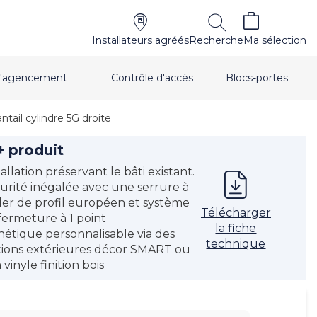
Installateurs agréés
Recherche
Ma sélection
t d'agencement
Contrôle d'accès
Blocs-portes
ntail cylindre 5G droite
+ produit
tallation préservant le bâti existant.
urité inégalée avec une serrure à
der de profil européen et système
Télécharger
fermeture à 1 point
la fiche
hétique personnalisable via des
technique
itions extérieures décor SMART ou
 vinyle finition bois