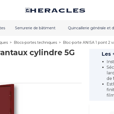
tes
Serrurerie de bâtiment
Quincaillerie générale e
iques
>
Blocs-portes techniques
>
Bloc-porte ANISA 1 point 2 v
vantaux cylindre 5G
Les 
Ins
Séc
lar
de 
Est
fin
film