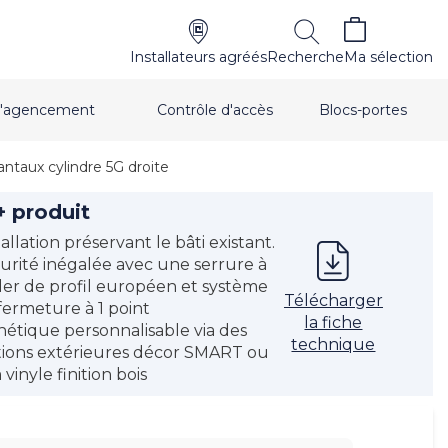
Installateurs agréés
Recherche
Ma sélection
t d'agencement
Contrôle d'accès
Blocs-portes
antaux cylindre 5G droite
+ produit
tallation préservant le bâti existant.
urité inégalée avec une serrure à
der de profil européen et système
Télécharger
fermeture à 1 point
la fiche
hétique personnalisable via des
technique
itions extérieures décor SMART ou
 vinyle finition bois