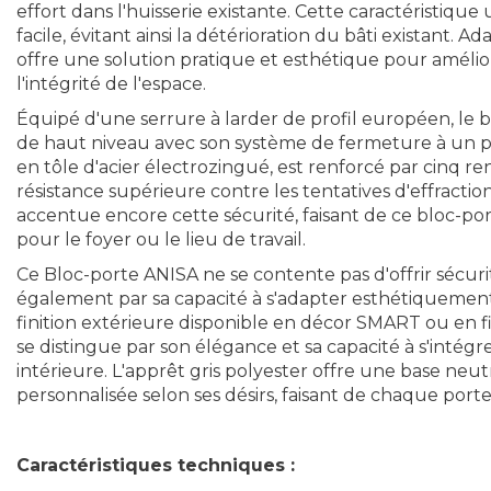
effort dans l'huisserie existante. Cette caractéristiqu
facile, évitant ainsi la détérioration du bâti existant. A
offre une solution pratique et esthétique pour améli
l'intégrité de l'espace.
Équipé d'une serrure à larder de profil européen, le 
de haut niveau avec son système de fermeture à un po
en tôle d'acier électrozingué, est renforcé par cinq r
résistance supérieure contre les tentatives d'effractio
accentue encore cette sécurité, faisant de ce bloc-por
pour le foyer ou le lieu de travail.
Ce Bloc-porte ANISA ne se contente pas d'offrir sécurité et
également par sa capacité à s'adapter esthétiquemen
finition extérieure disponible en décor SMART ou en fil
se distingue par son élégance et sa capacité à s'intég
intérieure. L'apprêt gris polyester offre une base neut
personnalisée selon ses désirs, faisant de chaque port
Caractéristiques techniques :