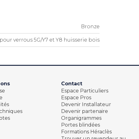
Bronze
our verrous 5G/Y7 et Y8 huisserie bois
ions
Contact
se
Espace Particuliers
e
Espace Pros
ités
Devenir Installateur
echniques
Devenir partenaire
otes
Organigrammes
Portes blindées
Formations Héraclès
Trouver un revendeur au