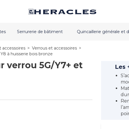
tes
Serrurerie de bâtiment
Quincaillerie générale e
t accessoires
>
Verrous et accessoires
>
Y8 à huisserie bois bronze
r verrou 5G/Y7+ et
Les 
S’a
mod
Mat
dur
Ren
l’a
poi