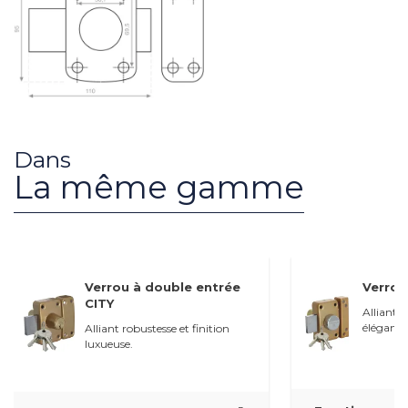
Dans
La même gamme
Verrou à double entrée
Verrou
CITY
Alliant r
élégant 
Alliant robustesse et finition
luxueuse.