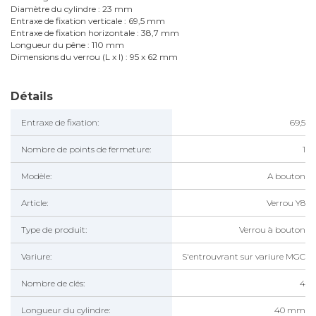
Diamètre du cylindre : 23 mm
Entraxe de fixation verticale : 69,5 mm
Entraxe de fixation horizontale : 38,7 mm
Longueur du pêne : 110 mm
Dimensions du verrou (L x l) : 95 x 62 mm
Détails
Entraxe de fixation:
69,5
Nombre de points de fermeture:
1
Modèle:
A bouton
Article:
Verrou Y8
Type de produit:
Verrou à bouton
Variure:
S'entrouvrant sur variure MGC
Nombre de clés:
4
Longueur du cylindre:
40 mm