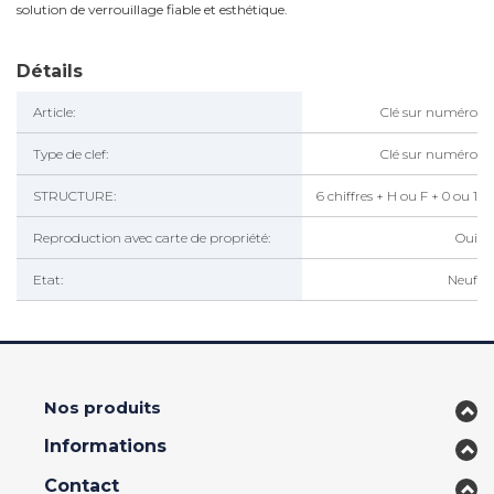
solution de verrouillage fiable et esthétique.
Détails
Article:
Clé sur numéro
Type de clef:
Clé sur numéro
STRUCTURE:
6 chiffres + H ou F + 0 ou 1
Reproduction avec carte de propriété:
Oui
Etat:
Neuf
Nos produits
Informations
Contact