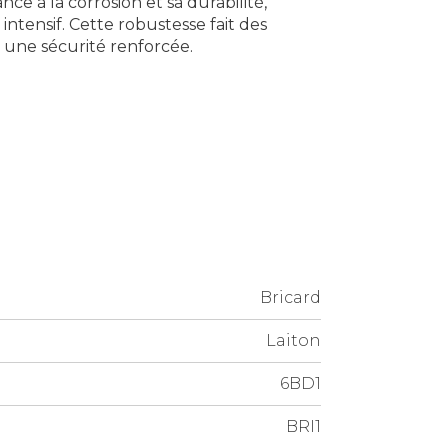
nce à la corrosion et sa durabilité,
ntensif. Cette robustesse fait des
 une sécurité renforcée.
Bricard
Laiton
6BD1
BRI1