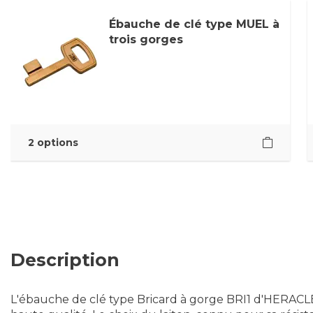
Ébauche de clé type MUEL à
trois gorges
2 options
Description
L'ébauche de clé type Bricard à gorge BRI1 d'HERACLE