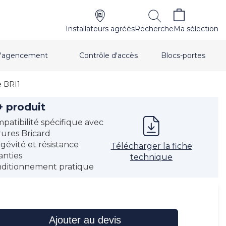
Installateurs agréés
Recherche
Ma sélection
t d'agencement
Contrôle d'accès
Blocs-portes
e BRI1
+ produit
patibilité spécifique avec
rures Bricard
gévité et résistance
Télécharger la fiche
anties
technique
ditionnement pratique
Ajouter au devis