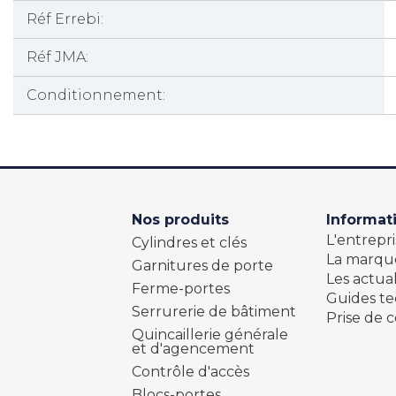
Réf Errebi:
Réf JMA:
Conditionnement:
Nos produits
Informat
L'entrepri
Cylindres et clés
La marqu
Garnitures de porte
Les actual
Ferme-portes
Guides t
Serrurerie de bâtiment
Prise de c
Quincaillerie générale
et d'agencement
Contrôle d'accès
Blocs-portes