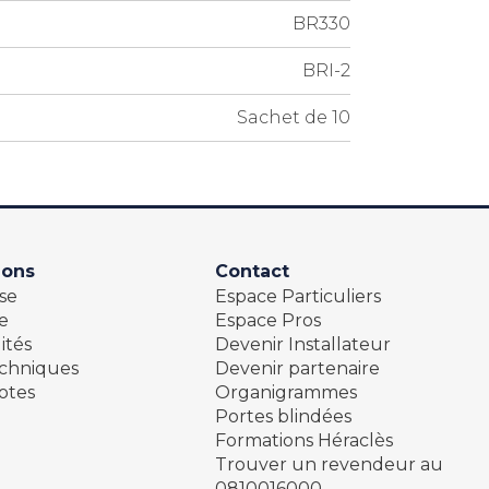
BR330
BRI-2
Sachet de 10
ions
Contact
se
Espace Particuliers
e
Espace Pros
ités
Devenir Installateur
echniques
Devenir partenaire
otes
Organigrammes
Portes blindées
Formations Héraclès
Trouver un revendeur au
0810016000