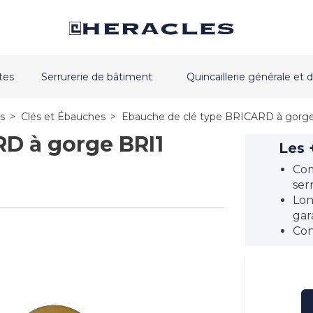
tes
Serrurerie de bâtiment
Quincaillerie générale e
s
>
Clés et Ébauches
>
Ebauche de clé type BRICARD à gorg
RD à gorge BRI1
Les 
Com
ser
Lon
gar
Con