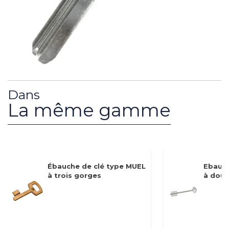
Dans
La même gamme
Ébauche de clé type MUEL
Ebauch
à trois gorges
à doub