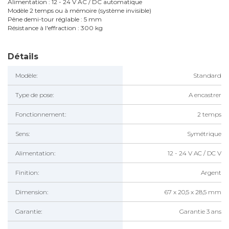
Alimentation : 12 - 24 V AC / DC automatique
Modèle 2 temps ou à mémoire (système invisible)
Pêne demi-tour réglable : 5 mm
Résistance à l'effraction : 300 kg
Détails
Modèle:
Standard
Type de pose:
A encastrer
Fonctionnement:
2 temps
Sens:
Symétrique
Alimentation:
12 - 24 V AC / DC V
Finition:
Argent
Dimension:
67 x 20,5 x 28,5 mm
Garantie:
Garantie 3 ans