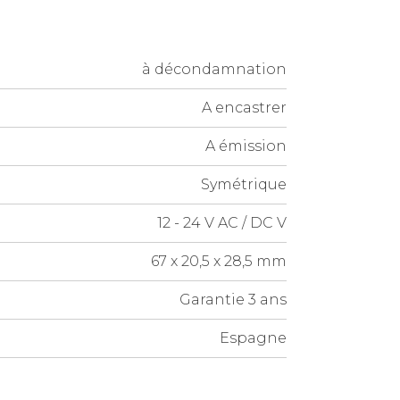
à décondamnation
A encastrer
A émission
Symétrique
12 - 24 V AC / DC V
67 x 20,5 x 28,5 mm
Garantie 3 ans
Espagne