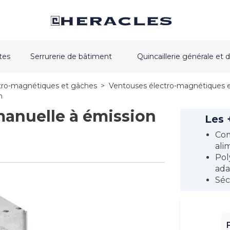
tes
Serrurerie de bâtiment
Quincaillerie générale e
tro-magnétiques et gâches
>
Ventouses électro-magnétiques 
n
anuelle à émission
Les 
Com
ali
Pol
ada
Séc