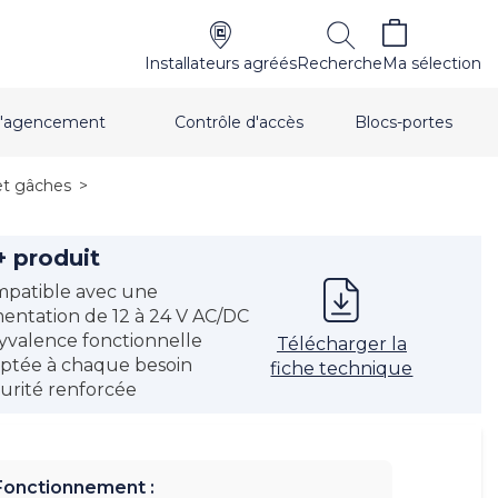
Installateurs agréés
Recherche
Ma sélection
t d'agencement
Contrôle d'accès
Blocs-portes
et gâches
>
+ produit
patible avec une
mentation de 12 à 24 V AC/DC
yvalence fonctionnelle
Télécharger la
ptée à chaque besoin
fiche technique
urité renforcée
Fonctionnement :