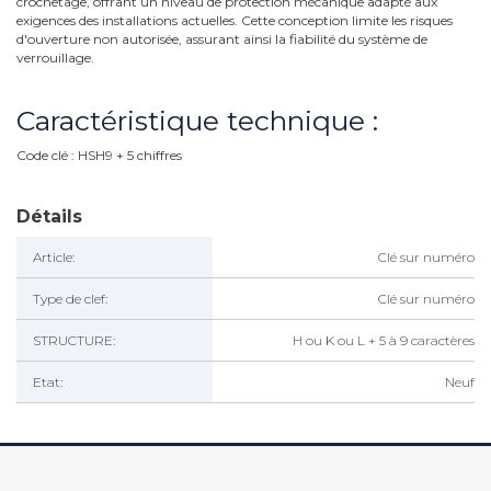
crochetage, offrant un niveau de protection mécanique adapté aux
exigences des installations actuelles. Cette conception limite les risques
d'ouverture non autorisée, assurant ainsi la fiabilité du système de
verrouillage.
Caractéristique technique :
Code clé : HSH9 + 5 chiffres
Détails
Article:
Clé sur numéro
Type de clef:
Clé sur numéro
STRUCTURE:
H ou K ou L + 5 à 9 caractères
Etat:
Neuf