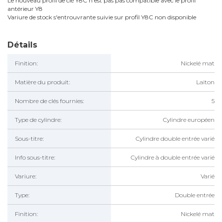
Le nouveau profil de clé Y8C n'est pas pas compatible avec le profil
antérieur Y8
Variure de stock s'entrouvrante suivie sur profil Y8C non disponible
Détails
Finition:
Nickelé mat
Matière du produit:
Laiton
Nombre de clés fournies:
5
Type de cylindre:
Cylindre européen
Sous-titre:
Cylindre double entrée varié
Info sous-titre:
Cylindre à double entrée varié
Variure:
Varié
Type:
Double entrée
Finition:
Nickelé mat