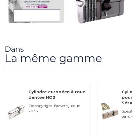
Dans
La même gamme
Cylindre européen à roue
Cylind
dentée HQ2
pour s
Sésame
Clé copyright. Breveté jusque
2036 !
Spécifiq
serrures