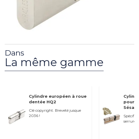
Dans
La même gamme
Cylindre européen à roue
Cylind
dentée HQ2
pour s
Sésame
Clé copyright. Breveté jusque
2036 !
Spécifiq
serrures