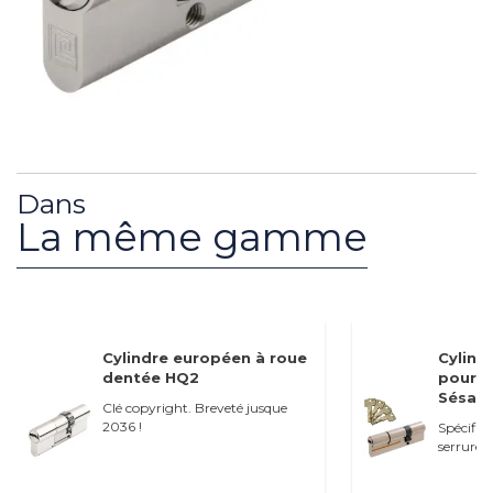
Dans
La même gamme
Cylindre européen à roue
Cylind
dentée HQ2
pour s
Sésame
Clé copyright. Breveté jusque
2036 !
Spécifiq
serrures