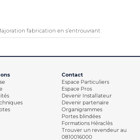
ajoration fabrication en s’entrouvrant
ions
Contact
se
Espace Particuliers
e
Espace Pros
ités
Devenir Installateur
echniques
Devenir partenaire
otes
Organigrammes
Portes blindées
Formations Héraclès
Trouver un revendeur au
0810016000