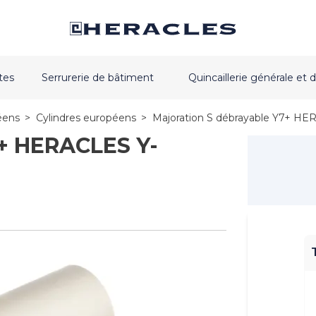
tes
Serrurerie de bâtiment
Quincaillerie générale e
éens
>
Cylindres européens
>
Majoration S débrayable Y7+ 
7+ HERACLES Y-