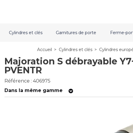
Cylindres et clés
Garnitures de porte
Ferme-por
Accueil
>
Cylindres et clés
>
Cylindres europ
Majoration S débrayable Y
PVENTR
Référence : 406975
Dans la même gamme