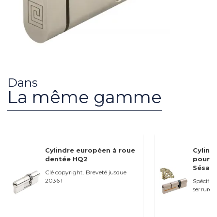
Dans
La même gamme
Cylindre européen à roue
Cylind
dentée HQ2
pour s
Sésame
Clé copyright. Breveté jusque
2036 !
Spécifiq
serrures