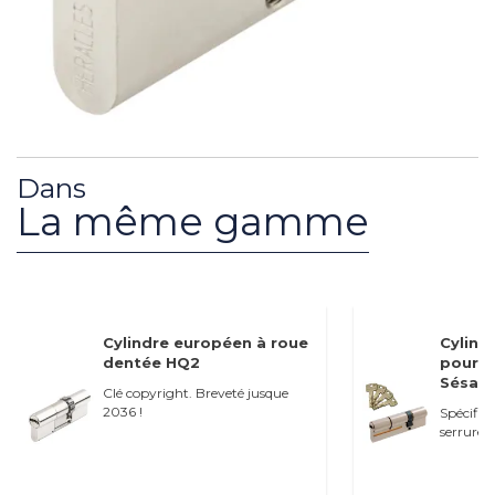
Dans
La même gamme
Cylindre européen à roue
Cylind
dentée HQ2
pour s
Sésame
Clé copyright. Breveté jusque
2036 !
Spécifiq
serrures