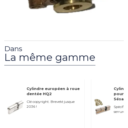
Dans
La même gamme
Cylindre européen à roue
Cylind
dentée HQ2
pour s
Sésame
Clé copyright. Breveté jusque
2036 !
Spécifiq
serrures